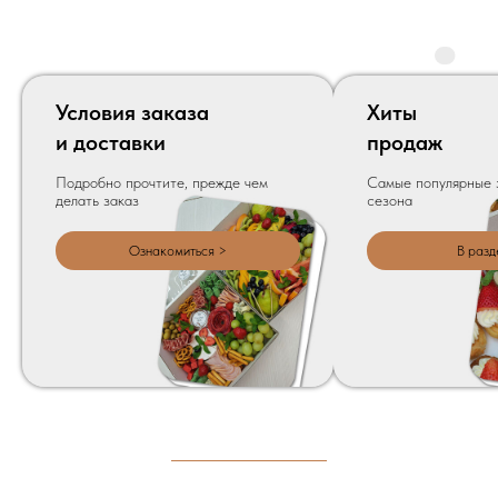
Условия заказа
Хиты
и доставки
продаж
Подробно прочтите, прежде чем
Самые популярные 
делать заказ
сезона
Ознакомиться >
В разд