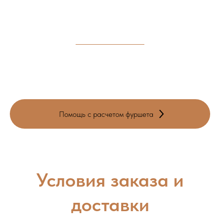
т.к. уже может не оказаться свободного времени в этот
день
• Осуществляем полное обслуживание и
сопровождение Вашего мероприятия
• Доставка осуществляется с помощью сервиса Яндекс
доставки по тарифу до вашего адреса. Заказы от
5000 руб. доставляем по городу бесплатно.
• Заказ считается оформленным после внесения
предоплаты 50% от суммы заказа
Помощь с расчетом фуршета